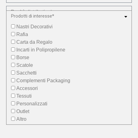
Prodotti di interesse*
Nastri Decorativi
Rafia
Carta da Regalo
Incarti in Polipropilene
Borse
Scatole
Sacchetti
Accetto l’informativa sulla
Privacy*
Complementi Packaging
Desidero ricevere la Newsletter di STAR
Accessori
Tessuti
Personalizzati
Outlet
Invia richiesta
Altro