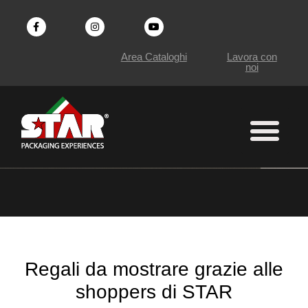
Vai
al
Area Cataloghi
Lavora con
noi
contenuto
Lavora con Noi
Regali da mostrare
grazie alle
shoppers di STAR