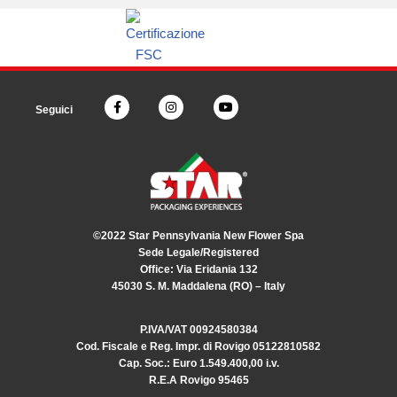
Seguici
©2022 Star Pennsylvania New Flower Spa
Sede Legale/Registered
Office: Via Eridania 132
45030 S. M. Maddalena (RO) – Italy
P.IVA/VAT 00924580384
Cod. Fiscale e Reg. Impr. di Rovigo 05122810582
Cap. Soc.: Euro 1.549.400,00 i.v.
R.E.A Rovigo 95465