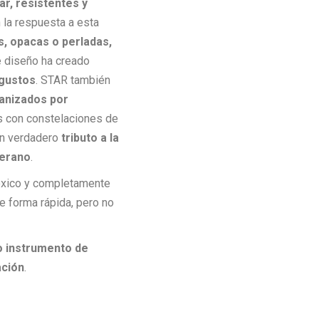
ar, resistentes y
 la respuesta a esta
s, opacas o perladas,
e diseño ha creado
 gustos
. STAR también
ganizados por
as con constelaciones de
 un verdadero
tributo a la
verano
.
tóxico y completamente
de forma rápida, pero no
o instrumento de
ación
.