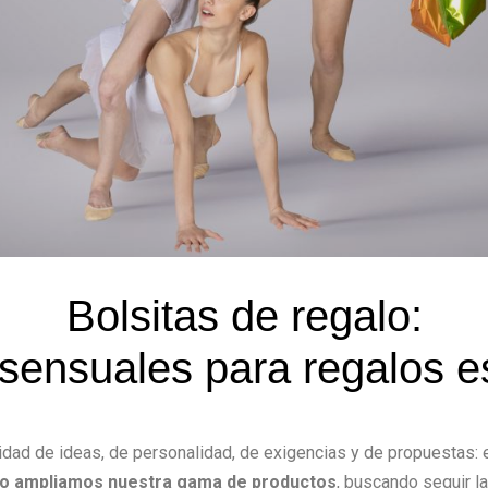
Bolsitas de regalo:
 sensuales para regalos e
dad de ideas, de personalidad, de exigencias y de propuestas: 
ño ampliamos nuestra gama de productos
, buscando seguir l