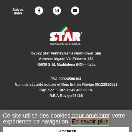
Suivez
nous
©2022 Star Pennsylvania New Flower Spa
Adresse légale: Via Eridania 132
45030 S. M. Maddalena (RO) – Italia
TVA 00924580384
Num. de sécurité sociale et Rég. Ent. de Rovigo 05122810582
Cap. Soc.: Euro 1.549.400,00 i.v.
R.E.A Rovigo 95465
Ce site utilise des cookies pour améliorer votre
Privacy Policy
expérience de navigation.
En savoir plus
Cookie Policy
J'ACCEPTE